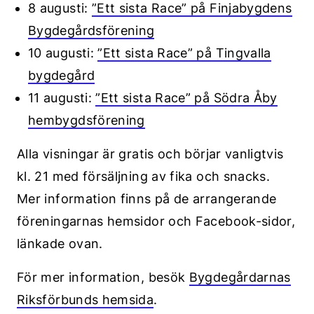
8 augusti:
”Ett sista Race” på Finjabygdens
Bygdegårdsförening
10 augusti:
”Ett sista Race” på Tingvalla
bygdegård
11 augusti:
”Ett sista Race” på Södra Åby
hembygdsförening
Alla visningar är gratis och börjar vanligtvis
kl. 21 med försäljning av fika och snacks.
Mer information finns på de arrangerande
föreningarnas hemsidor och Facebook-sidor,
länkade ovan.
För mer information, besök
Bygdegårdarnas
Riksförbunds hemsida
.