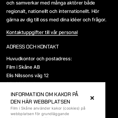
och samverkar med många aktörer både
regionalt, nationellt och internationellt. Hör
gärna av dig till oss med dina idéer och frågor.
Kontaktuppgifter till vår personal
ADRESS OCH KONTAKT
Huvudkontor och postadress:
Film i Skåne AB
Elis Nilssons väg 12
271 39 Ystad
INFORMATION OM KAKOR PÅ
Alla
adress och fakturauppgifter
DEN HÄR WEBBPLATSEN
Film i Skåne använder kakor (cookies) på
Ansvarig utgivare: Ralf Ivarsson, VD
webbplatsen för grundläggande