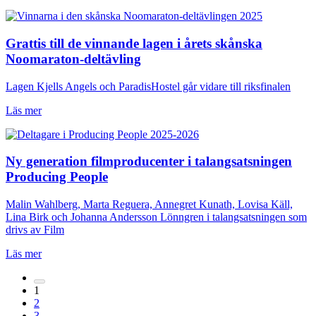
Grattis till de vinnande lagen i årets skånska
Noomaraton-deltävling
Lagen Kjells Angels och ParadisHostel går vidare till riksfinalen
Läs mer
Ny generation filmproducenter i talangsatsningen
Producing People
Malin Wahlberg, Marta Reguera, Annegret Kunath, Lovisa Käll,
Lina Birk och Johanna Andersson Lönngren i talangsatsningen som
drivs av Film
Läs mer
1
2
3