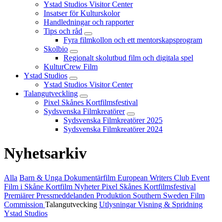
Ystad Studios Visitor Center
Insatser för Kulturskolor
Handledningar och rapporter
Tips och råd
Fyra filmkollon och ett mentorskapsprogram
Skolbio
Regionalt skolutbud film och digitala spel
KulturCrew Film
Ystad Studios
Ystad Studios Visitor Center
Talangutveckling
Pixel Skånes Kortfilmsfestival
Sydsvenska Filmkreatörer
Sydsvenska Filmkreatörer 2025
Sydsvenska Filmkreatörer 2024
Nyhetsarkiv
Alla
Barn & Unga
Dokumentärfilm
European Writers Club
Event
Film i Skåne
Kortfilm
Nyheter
Pixel Skånes Kortfilmsfestival
Premiärer
Pressmeddelanden
Produktion
Southern Sweden Film
Commission
Talangutvecking
Utlysningar
Visning & Spridning
Ystad Studios