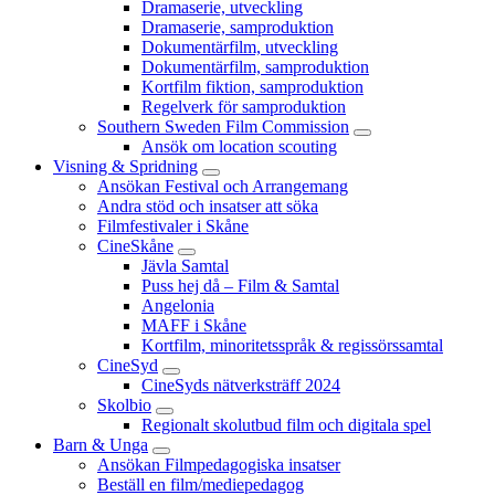
Dramaserie, utveckling
Dramaserie, samproduktion
Dokumentärfilm, utveckling
Dokumentärfilm, samproduktion
Kortfilm fiktion, samproduktion
Regelverk för samproduktion
Southern Sweden Film Commission
Ansök om location scouting
Visning & Spridning
Ansökan Festival och Arrangemang
Andra stöd och insatser att söka
Filmfestivaler i Skåne
CineSkåne
Jävla Samtal
Puss hej då – Film & Samtal
Angelonia
MAFF i Skåne
Kortfilm, minoritetsspråk & regissörssamtal
CineSyd
CineSyds nätverksträff 2024
Skolbio
Regionalt skolutbud film och digitala spel
Barn & Unga
Ansökan Filmpedagogiska insatser
Beställ en film/mediepedagog