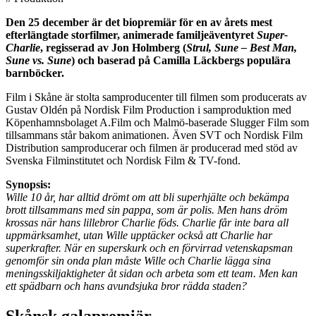
Den 25 december är det biopremiär för en av årets mest
efterlängtade storfilmer, animerade familjeäventyret
Super-
Charlie
, regisserad av Jon Holmberg (
Strul, Sune – Best Man,
Sune vs. Sune
) och baserad på Camilla Läckbergs populära
barnböcker.
Film i Skåne är stolta samproducenter till filmen som producerats av
Gustav Oldén på Nordisk Film Production i samproduktion med
Köpenhamnsbolaget A.Film och Malmö-baserade Slugger Film som
tillsammans står bakom animationen. Även SVT och Nordisk Film
Distribution samproducerar och filmen är producerad med stöd av
Svenska Filminstitutet och Nordisk Film & TV-fond.
Synopsis:
Wille 10 år, har alltid drömt om att bli superhjälte och bekämpa
brott tillsammans med sin pappa, som är polis. Men hans dröm
krossas när hans lillebror Charlie föds. Charlie får inte bara all
uppmärksamhet, utan Wille upptäcker också att Charlie har
superkrafter. När en superskurk och en förvirrad vetenskapsman
genomför sin onda plan måste Wille och Charlie lägga sina
meningsskiljaktigheter åt sidan och arbeta som ett team. Men kan
ett spädbarn och hans avundsjuka bror rädda staden?