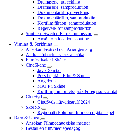
Dramaserie, utveckling
Dramaserie, samproduktion
Dokumentärfilm, utveckling
Dokumentärfilm, samproduktion
Kortfilm fiktion, samproduktion
Regelverk för samproduktion
Southern Sweden Film Commission
Ansök om location scouting
Visning & Spridning
Ansökan Festival och Arrangemang
Andra stöd och insatser att söka
Filmfestivaler i Skåne
CineSkåne
Jävla Samtal
Puss hej då – Film & Samtal
Angelonia
MAFF i Skåne
Kortfilm, minoritetsspråk & regissörssamtal
CineSyd
CineSyds nätverksträff 2024
Skolbio
Regionalt skolutbud film och digitala spel
Barn & Unga
Ansökan Filmpedagogiska insatser
Beställ en film/mediepedagog