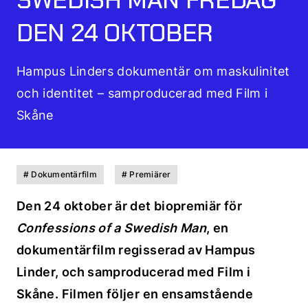
DEN 24 OKTOBER
Hampus Linders dokumentär om maskulinitet
och identitet – samproducerad med Film i
Skåne
# Dokumentärfilm
# Premiärer
Den 24 oktober är det biopremiär för
Confessions of a Swedish Man
, en
dokumentärfilm regisserad av Hampus
Linder, och samproducerad med Film i
Skåne. Filmen följer en ensamstående