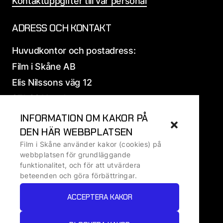
Kontaktuppgifter till vår personal
ADRESS OCH KONTAKT
Huvudkontor och postadress:
Film i Skåne AB
Elis Nilssons väg 12
271 39 Ystad
INFORMATION OM KAKOR PÅ
Alla
adress och fakturauppgifter
DEN HÄR WEBBPLATSEN
Film i Skåne använder kakor (cookies) på
Ansvarig utgivare: Ralf Ivarsson, VD
webbplatsen för grundläggande
funktionalitet, och för att utvärdera
beteenden och göra förbättringar.
Om kakor
ACCEPTERA KAKOR
Om personuppgifter
Tillgänglighetsredogörelse