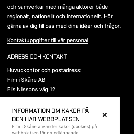
och samverkar med många aktörer både
regionalt, nationellt och internationellt. Hör
gärna av dig till oss med dina idéer och frågor.
Kontaktuppgifter till vår personal
ADRESS OCH KONTAKT
Huvudkontor och postadress:
Film i Skåne AB
Elis Nilssons väg 12
271 39 Ystad
INFORMATION OM KAKOR PÅ
Alla
adress och fakturauppgifter
DEN HÄR WEBBPLATSEN
Film i Skåne använder kakor (cookies) på
Ansvarig utgivare: Ralf Ivarsson, VD
webbplatsen för grundläggande