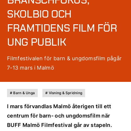
SKOLBIO OCH
FRAMTIDENS FILM FÖR
UNG PUBLIK
Filmfestivalen för barn & ungdomsfilm pågår
7-13 mars i Malmö
# Barn & Unga
# Visning & Spridning
I mars förvandlas Malmö återigen till ett
centrum för barn- och ungdomsfilm när
BUFF Malmö Filmfestival går av stapeln.