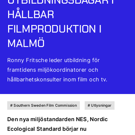
HÅLLBAR
FILMPRODUKTION I
MALMÖ
Ronny Fritsche leder utbildning för
framtidens miljökoordinatorer och
hållbarhetskonsulter inom film och tv.
# Southern Sweden Film Commission
# Utlysningar
Den nya miljöstandarden NES, Nordic
Ecological Standard börjar nu