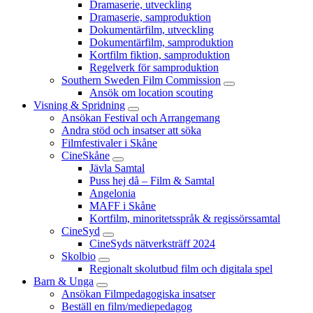
Dramaserie, utveckling
Dramaserie, samproduktion
Dokumentärfilm, utveckling
Dokumentärfilm, samproduktion
Kortfilm fiktion, samproduktion
Regelverk för samproduktion
Southern Sweden Film Commission
Ansök om location scouting
Visning & Spridning
Ansökan Festival och Arrangemang
Andra stöd och insatser att söka
Filmfestivaler i Skåne
CineSkåne
Jävla Samtal
Puss hej då – Film & Samtal
Angelonia
MAFF i Skåne
Kortfilm, minoritetsspråk & regissörssamtal
CineSyd
CineSyds nätverksträff 2024
Skolbio
Regionalt skolutbud film och digitala spel
Barn & Unga
Ansökan Filmpedagogiska insatser
Beställ en film/mediepedagog