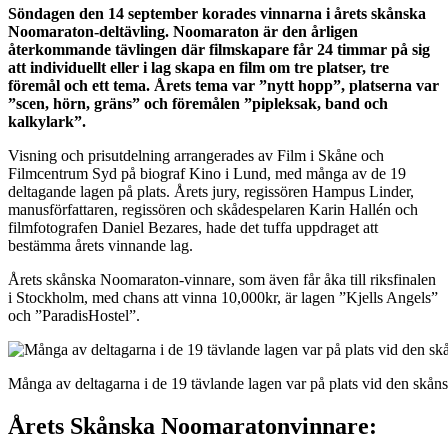
Söndagen den 14 september korades vinnarna i årets skånska
Noomaraton-deltävling. Noomaraton är den årligen
återkommande tävlingen där filmskapare får 24 timmar på sig
att individuellt eller i lag skapa en film om tre platser, tre
föremål och ett tema. Årets tema var ”nytt hopp”, platserna var
”scen, hörn, gräns” och föremålen ”pipleksak, band och
kalkylark”.
Visning och prisutdelning arrangerades av Film i Skåne och
Filmcentrum Syd på biograf Kino i Lund, med många av de 19
deltagande lagen på plats. Årets jury, regissören Hampus Linder,
manusförfattaren, regissören och skådespelaren Karin Hallén och
filmfotografen Daniel Bezares, hade det tuffa uppdraget att
bestämma årets vinnande lag.
Årets skånska Noomaraton-vinnare, som även får åka till riksfinalen
i Stockholm, med chans att vinna 10,000kr, är lagen ”Kjells Angels”
och ”ParadisHostel”.
Många av deltagarna i de 19 tävlande lagen var på plats vid den skå
Årets Skånska Noomaratonvinnare: