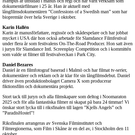
Hampus är utbildad i manus och regi och har varit verksam som
dokumentärfilmare i 25 år. Han är aktuell med
långfilmsdokumentären ”Confessions of a Swedish man” som har
biopremiär över hela Sverige i oktober.
Karin Hallén
Karin är manusförfattare, regissör och skådespelare och har jobbat
mycket i USA där hon också arbetade för Slamdance Filmfestival
under flera år som festivalens On-The-Road Producer. Hon satt även
i juryn för Slamdance Intl. Screenplay Competition och i kommittén
som valde ut filmer till festivalveckan i Park City.
Daniel Bezares
Daniel är en filmfotograf baserad i Malmö och har filmat tv-serier,
dokumentärer och reklam och är klar för sin långfilmsdebut. Daniel
driver även produktionbolaget Camera X som producerar
fiktionsfilm och dokumentära projekt.
Stort tack till juryn och alla filmskapare som deltog i Noomaraton
2025 och för alla fantastiska filmer ni skapat på bara 24 timmar! Vi
önskar stort lycka till i riksfinalen till lagen ”Kjells Angels” och
”ParadisHostel”!
Riksfinalen arrangeras av Svenska Filminstitutet och
Filmregionerna, som Film i Skåne är en del av, i Stockholm den 11
oktober.