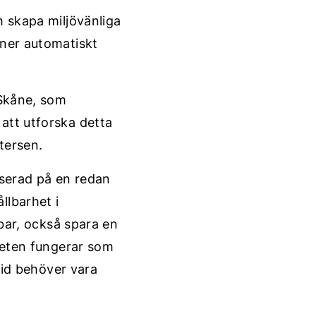
h skapa miljövänliga
oner automatiskt
 Skåne, som
att utforska detta
tersen.
aserad på en redan
llbarhet i
lbar, också spara en
dgeten fungerar som
ltid behöver vara