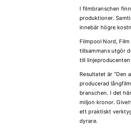
I filmbranschen fin
produktioner. Samti
innebär högre kostn
Filmpool Nord, Film
tillsammans utgör d
till linjeproducent
Resultatet är ”Den 
producerad långfilm
branschen. I det här
miljon kronor. Give
ett praktiskt verkty
dyrare.