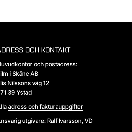
ADRESS OCH KONTAKT
uvudkontor och postadress:
ilm i Skåne AB
lis Nilssons väg 12
71 39 Ystad
lla
adress och fakturauppgifter
nsvarig utgivare: Ralf Ivarsson, VD