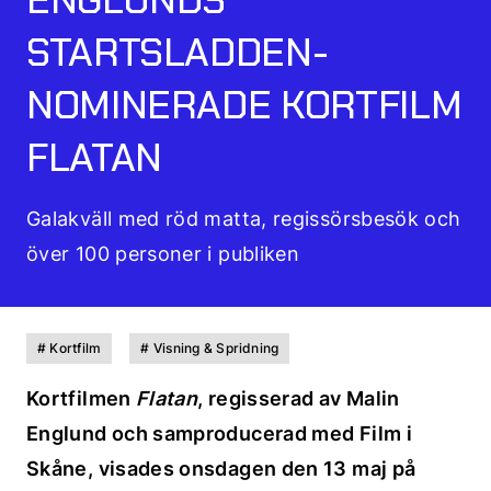
STARTSLADDEN-
NOMINERADE KORTFILM
FLATAN
Galakväll med röd matta, regissörsbesök och
över 100 personer i publiken
# Kortfilm
# Visning & Spridning
Kortfilmen
Flatan
, regisserad av
Malin
Englund
och samproducerad med Film i
Skåne, visades onsdagen den 13 maj på