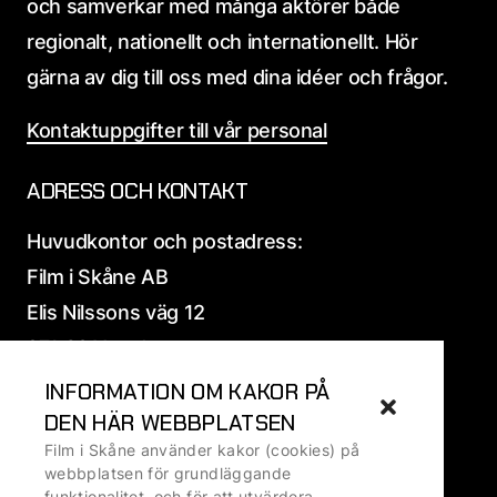
och samverkar med många aktörer både
regionalt, nationellt och internationellt. Hör
gärna av dig till oss med dina idéer och frågor.
Kontaktuppgifter till vår personal
ADRESS OCH KONTAKT
Huvudkontor och postadress:
Film i Skåne AB
Elis Nilssons väg 12
271 39 Ystad
INFORMATION OM KAKOR PÅ
Alla
adress och fakturauppgifter
DEN HÄR WEBBPLATSEN
Film i Skåne använder kakor (cookies) på
Ansvarig utgivare: Ralf Ivarsson, VD
webbplatsen för grundläggande
funktionalitet, och för att utvärdera