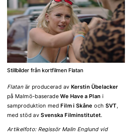
Stillbilder från kortfilmen Flatan
Flatan
är producerad av
Kerstin Übelacker
på Malmö-baserade
We Have a Plan
i
samproduktion med
Film i Skåne
och
SVT
,
med stöd av
Svenska Filminstitutet
.
Artikelfoto: Regissör Malin Englund vid