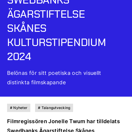
ÄGARSTIFTELSE
SKÅNES
KULTURSTIPENDIUM
2024
Belönas för sitt poetiska och visuellt
distinkta filmskapande
# Nyheter
# Talangutvecking
Filmregissören Jonelle Twum har tilldelats
Swedbanks Ägarstiftelse Skånes