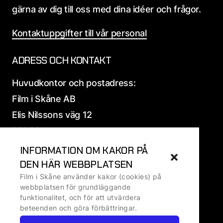
gärna av dig till oss med dina idéer och frågor.
Kontaktuppgifter till vår personal
ADRESS OCH KONTAKT
Huvudkontor och postadress:
Film i Skåne AB
Elis Nilssons väg 12
271 39 Ystad
INFORMATION OM KAKOR PÅ
Alla
adress och fakturauppgifter
DEN HÄR WEBBPLATSEN
Film i Skåne använder kakor (cookies) på
Ansvarig utgivare: Ralf Ivarsson, VD
webbplatsen för grundläggande
funktionalitet, och för att utvärdera
beteenden och göra förbättringar.
Om kakor