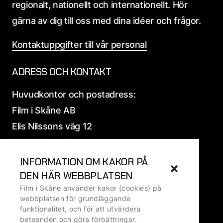
regionalt, nationellt och internationellt. Hör
gärna av dig till oss med dina idéer och frågor.
Kontaktuppgifter till vår personal
ADRESS OCH KONTAKT
Huvudkontor och postadress:
Film i Skåne AB
Elis Nilssons väg 12
271 39 Ystad
INFORMATION OM KAKOR PÅ
Alla
adress och fakturauppgifter
DEN HÄR WEBBPLATSEN
Film i Skåne använder kakor (cookies) på
Ansvarig utgivare: Ralf Ivarsson, VD
webbplatsen för grundläggande
funktionalitet, och för att utvärdera
beteenden och göra förbättringar.