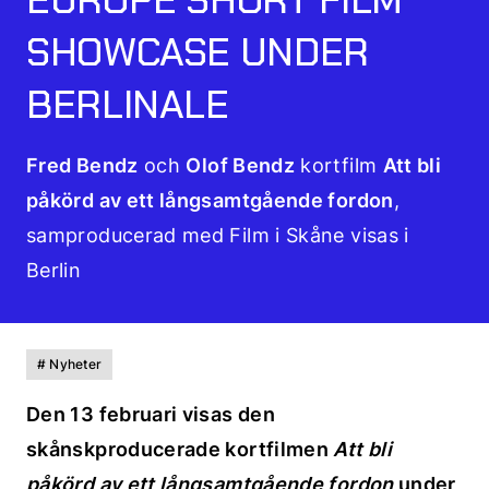
SHOWCASE UNDER
BERLINALE
Fred Bendz
och
Olof Bendz
kortfilm
Att bli
påkörd av ett långsamtgående fordon
,
samproducerad med Film i Skåne visas i
Berlin
# Nyheter
Den 13 februari visas den
skånskproducerade kortfilmen
Att bli
påkörd av ett långsamtgående fordon
under