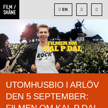
EN
UTOMHUSBIO I ARLÖV
DEN 5 SEPTEMBER:
FILMEN OM KAL P DAL