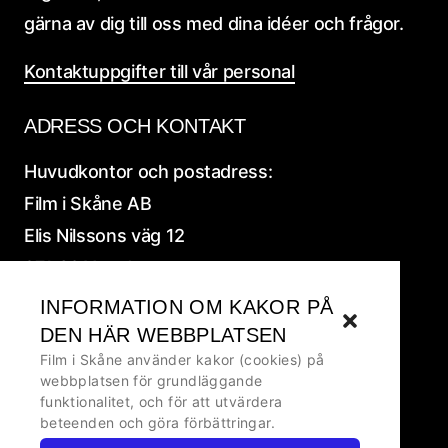
gärna av dig till oss med dina idéer och frågor.
Kontaktuppgifter till vår personal
ADRESS OCH KONTAKT
Huvudkontor och postadress:
Film i Skåne AB
Elis Nilssons väg 12
271 39 Ystad
INFORMATION OM KAKOR PÅ
Alla
adress och fakturauppgifter
DEN HÄR WEBBPLATSEN
Film i Skåne använder kakor (cookies) på
Ansvarig utgivare: Ralf Ivarsson, VD
webbplatsen för grundläggande
funktionalitet, och för att utvärdera
beteenden och göra förbättringar.
Om kakor