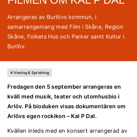
Arrangeras av Burlövs kommun, i
samarrangemang med Film i Skåne, Region
Skåne, Folkets Hus och Parker samt Kultur i
Burlöv.
# Visning & Spridning
Fredagen den 5 september arrangeras en
kväll med musik, teater och utomhusbio i
Arlöv. På bioduken visas dokumentären om
Arlövs egen rockikon – Kal P Dal.
Kvällen inleds med en konsert arrangerad av