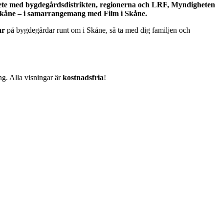
ete med bygdegårdsdistrikten, regionerna och LRF, Myndigheten
 i Skåne – i samarrangemang med Film i Skåne.
ar
på bygdegårdar runt om i Skåne, så ta med dig familjen och
ng. Alla visningar är
kostnadsfria
!