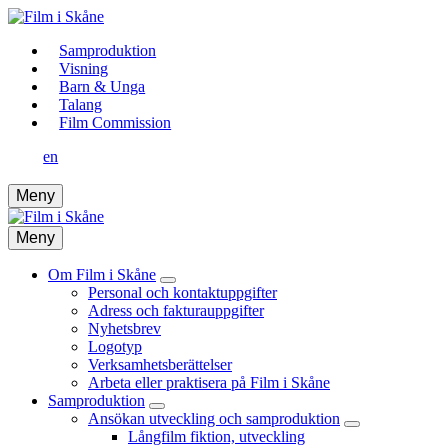
Samproduktion
Visning
Barn & Unga
Talang
Film Commission
en
Meny
Meny
Om Film i Skåne
Personal och kontaktuppgifter
Adress och fakturauppgifter
Nyhetsbrev
Logotyp
Verksamhetsberättelser
Arbeta eller praktisera på Film i Skåne
Samproduktion
Ansökan utveckling och samproduktion
Långfilm fiktion, utveckling