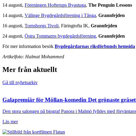
14 augusti,
Föreningen Hofterups Byastuga
,
The Penguin Lessons
14 augusti,
Välinge Bygdegårdsförening i Tånga
,
Grannfejden
16 augusti,
Tornsborgs Tivoli
, Färingtofta IK,
Grannfejden
24 augusti,
Östra Tommarps bygdegårdsförening
,
Grannfejden
För mer information besök
Bygdegårdarnas riksförbunds hemsida
Artikelfoto: Halmat Mohammed
Mer från aktuellt
Gå till nyhetsarkiv
Galapremiär för Möllan-komedin Det grönaste gräset
Den stora salongen på biograf Panora i Malmö fylldes med förväntansf
Läs mer