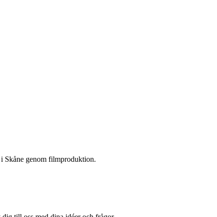
en i Skåne genom filmproduktion.
dig till oss med dina idéer och frågor.