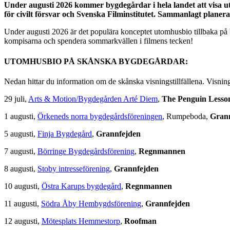
Under augusti 2026 kommer bygdegårdar i hela landet att visa
för civilt försvar och Svenska Filminstitutet. Sammanlagt planer
Under augusti 2026 är det populära konceptet utomhusbio tillbaka på
kompisarna och spendera sommarkvällen i filmens tecken!
UTOMHUSBIO PÅ SKÅNSKA BYGDEGÅRDAR:
Nedan hittar du information om de skånska visningstillfällena. Visning
29 juli,
Arts & Motion/Bygdegården Arté Diem
,
The Penguin Lesso
1 augusti,
Örkeneds norra bygdegårdsföreningen
, Rumpeboda,
Gran
5 augusti,
Finja Bygdegård
,
Grannfejden
7 augusti,
Börringe Bygdegårdsförening
,
Regnmannen
8 augusti,
Stoby intresseförening
,
Grannfejden
10 augusti,
Östra Karups bygdegård
,
Regnmannen
11 augusti,
Södra Åby Hembygdsförening
,
Grannfejden
12 augusti,
Mötesplats Hemmestorp
,
Roofman