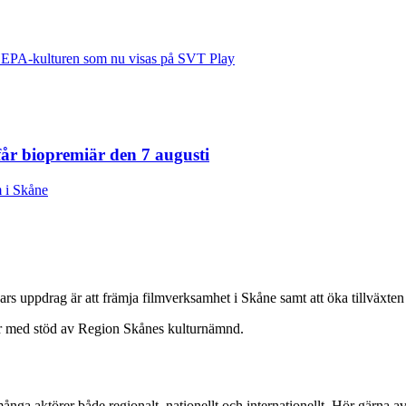
 EPA-kulturen som nu visas på SVT Play
r biopremiär den 7 augusti
 i Skåne
vars uppdrag är att främja filmverksamhet i Skåne samt att öka tillväxt
ar med stöd av Region Skånes kulturnämnd.
ga aktörer både regionalt, nationellt och internationellt. Hör gärna av 