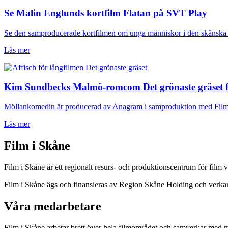
Se Malin Englunds kortfilm Flatan på SVT Play
Se den samproducerade kortfilmen om unga människor i den skånska
Läs mer
Kim Sundbecks Malmö-romcom Det grönaste gräset få
Möllankomedin är producerad av Anagram i samproduktion med Film
Läs mer
Film i Skåne
Film i Skåne är ett regionalt resurs- och produktionscentrum för film 
Film i Skåne ägs och finansieras av Region Skåne Holding och verk
Våra medarbetare
Film i Skåne arbetar brett över hela filmområdet och samverkar med mån