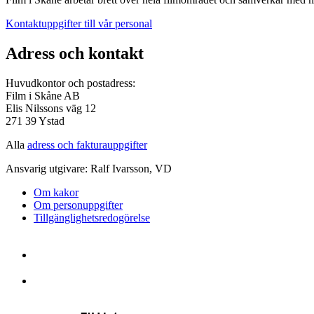
Kontaktuppgifter till vår personal
Adress och kontakt
Huvudkontor och postadress:
Film i Skåne AB
Elis Nilssons väg 12
271 39 Ystad
Alla
adress och fakturauppgifter
Ansvarig utgivare: Ralf Ivarsson, VD
Om kakor
Om personuppgifter
Tillgänglighetsredogörelse