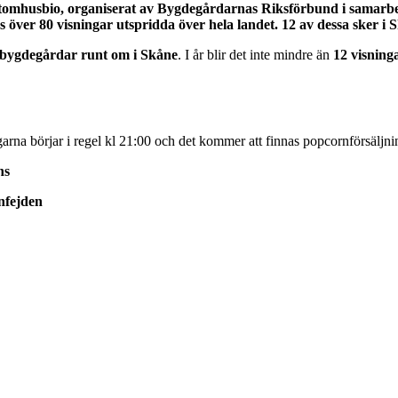
 utomhusbio, organiserat av Bygdegårdarnas Riksförbund i samarb
as över 80 visningar utspridda över hela landet. 12 av dessa sker
bygdegårdar runt om i Skåne
. I år blir det inte mindre än
12 visning
arna börjar i regel kl 21:00 och det kommer att finnas popcornförsäljni
ns
nfejden