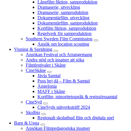
Långfilm fiktion, samproduktion
Dramaserie, utveckling
Dramaserie, samproduktion
Dokumentärfilm, utveckling
Dokumentärfilm, samproduktion
Kortfilm fiktion, samproduktion
Regelverk för samproduktion
Southern Sweden Film Commission
Ansök om location scouting
Visning & Spridning
Ansökan Festival och Arrangemang
Andra stöd och insatser att söka
Filmfestivaler i Skåne
CineSkåne
Jävla Samtal
Puss hej då – Film & Samtal
Angelonia
MAFF i Skåne
Kortfilm, minoritetsspråk & regissörssamtal
CineSyd
CineSyds nätverksträff 2024
Skolbio
Regionalt skolutbud film och digitala spel
Barn & Unga
Ansökan Filmpedagogiska insatser