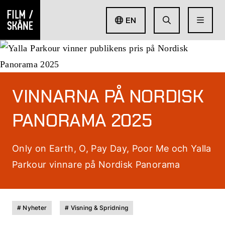
EN
VINNARNA PÅ NORDISK
PANORAMA 2025
Only on Earth, O, Pay Day, Poor Me och Yalla
Parkour vinnare på Nordisk Panorama
# Nyheter
# Visning & Spridning