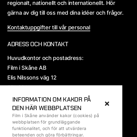
regionalt, nationellt och internationellt. Hör
gärna av dig till oss med dina idéer och frågor.
Kontaktuppgifter till vår personal
ADRESS OCH KONTAKT
Huvudkontor och postadress:
Film i Skåne AB
Elis Nilssons väg 12
271 39 Ystad
INFORMATION OM KAKOR PÅ
Alla
adress och fakturauppgifter
DEN HÄR WEBBPLATSEN
Film i Skåne använder kakor (cookies) på
Ansvarig utgivare: Ralf Ivarsson, VD
webbplatsen för grundläggande
funktionalitet, och för att utvärdera
beteenden och göra förbättringar.