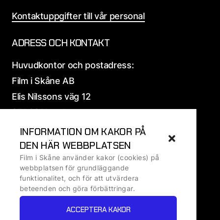
Kontaktuppgifter till vår personal
ADRESS OCH KONTAKT
Huvudkontor och postadress:
Film i Skåne AB
Elis Nilssons väg 12
271 39 Ystad
INFORMATION OM KAKOR PÅ
Alla
adress och fakturauppgifter
DEN HÄR WEBBPLATSEN
Film i Skåne använder kakor (cookies) på
Ansvarig utgivare: Ralf Ivarsson, VD
webbplatsen för grundläggande
funktionalitet, och för att utvärdera
beteenden och göra förbättringar.
Om kakor
ACCEPTERA KAKOR
Om personuppgifter