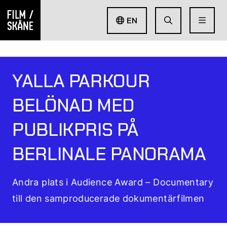
EN
YALLA PARKOUR
BELÖNAD MED
PUBLIKPRIS PÅ
BERLINALE PANORAMA
Andra plats i Audience Award – Documentary
till den samproducerade dokumentärfilmen