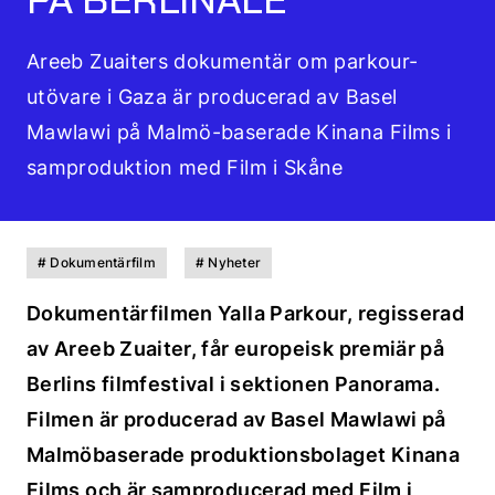
Areeb Zuaiters dokumentär om parkour-
utövare i Gaza är producerad av Basel
Mawlawi på Malmö-baserade Kinana Films i
samproduktion med Film i Skåne
# Dokumentärfilm
# Nyheter
Dokumentärfilmen
Yalla Parkour
, regisserad
av Areeb Zuaiter, får europeisk premiär på
Berlins filmfestival i sektionen Panorama.
Filmen är producerad av Basel Mawlawi på
Malmöbaserade produktionsbolaget Kinana
Films och är samproducerad med Film i