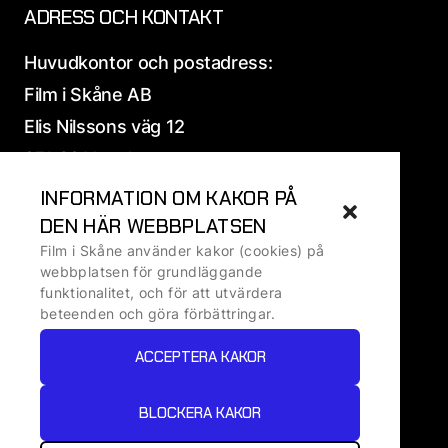
ADRESS OCH KONTAKT
Huvudkontor och postadress:
Film i Skåne AB
Elis Nilssons väg 12
271 39 Ystad
INFORMATION OM KAKOR PÅ
Alla
adress och fakturauppgifter
DEN HÄR WEBBPLATSEN
Film i Skåne använder kakor (cookies) på
Ansvarig utgivare: Ralf Ivarsson, VD
webbplatsen för grundläggande
funktionalitet, och för att utvärdera
beteenden och göra förbättringar.
Om kakor
ACCEPTERA KAKOR
Om personuppgifter
Tillgänglighetsredogörelse
BLOCKERA KAKOR