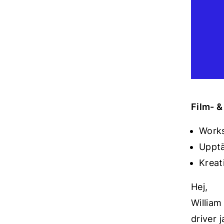
Film- 
Works
Upptä
Kreat
Hej,
William
driver 