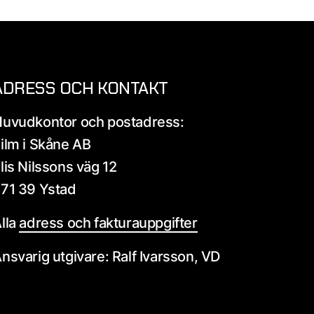
ADRESS OCH KONTAKT
uvudkontor och postadress:
ilm i Skåne AB
lis Nilssons väg 12
71 39 Ystad
lla
adress och fakturauppgifter
nsvarig utgivare: Ralf Ivarsson, VD