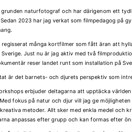
i grunden naturfotograf och har därigenom ett tydli
 Sedan 2023 har jag verkat som filmpedagog på g
ang.
 regisserat många kortfilmer som fått äran att hylla
 Sverige. Just nu är jag aktiv med två filmprodukt
kumentär reser landet runt som installation på Sv
tat är det barnets- och djurets perspektiv som intr
rkshops erbjuder deltagarna att upptäcka världen
 Med fokus på natur och djur vill jag ge möjligheten
reativa metoder. Allt sker med enkla medel och k
rna anpassas efter grupp och kan formas efter ön