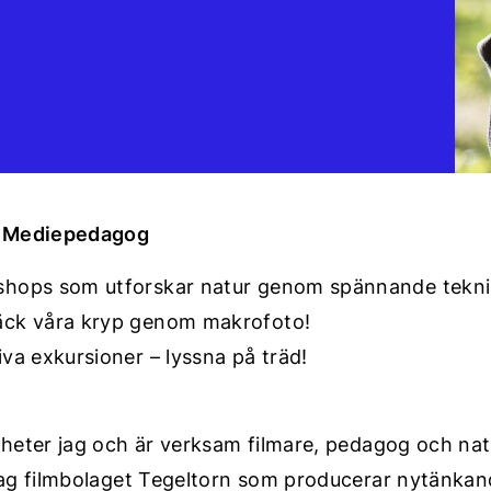
& Mediepedagog
hops som utforskar natur genom spännande tekni
ck våra kryp genom makrofoto!
iva exkursioner – lyssna på träd!
 heter jag och är verksam filmare, pedagog och na
jag filmbolaget Tegeltorn som producerar nytänkande