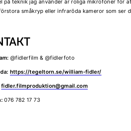
 på teknik jag använder är roliga mikrofoner för at
 förstora småkryp eller infraröda kameror som ser d
NTAKT
ram:
@fidlerfilm & @fidlerfoto
da:
https://tegeltorn.se/william-fidler/
:
fidler.filmproduktion@gmail.com
:
076 782 17 73