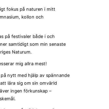
gt fokus på naturen i mitt
ymnasium, kollon och
s på festivaler både i och
ioner samtidigt som min senaste
eriges Naturum.
esserar mig allra mest!
 på nytt med hjälp av spännande
 att lära sig om sin omvärld
räver ingen förkunskap –
skemål.