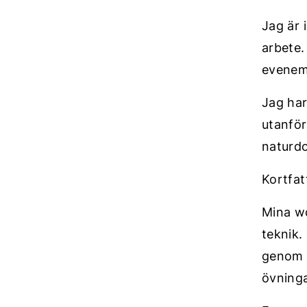
Jag är 
arbete.
evenem
Jag har
utanför
naturdo
Kortfat
Mina wo
teknik.
genom k
övninga