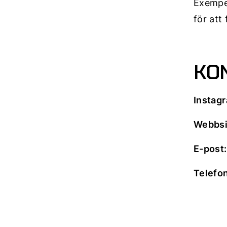
Exempel
för att
KO
Instag
Webbsi
E-post
Telefon