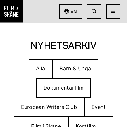
EN
NYHETSARKIV
Alla
Barn & Unga
Dokumentärfilm
European Writers Club
Event
Film i Skåne
Kortfilm