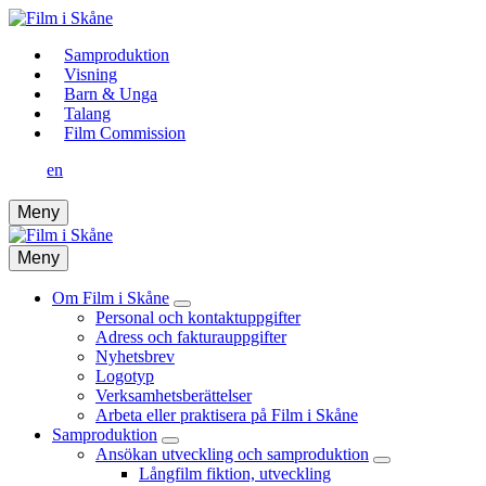
Samproduktion
Visning
Barn & Unga
Talang
Film Commission
en
Meny
Meny
Om Film i Skåne
Personal och kontaktuppgifter
Adress och fakturauppgifter
Nyhetsbrev
Logotyp
Verksamhetsberättelser
Arbeta eller praktisera på Film i Skåne
Samproduktion
Ansökan utveckling och samproduktion
Långfilm fiktion, utveckling