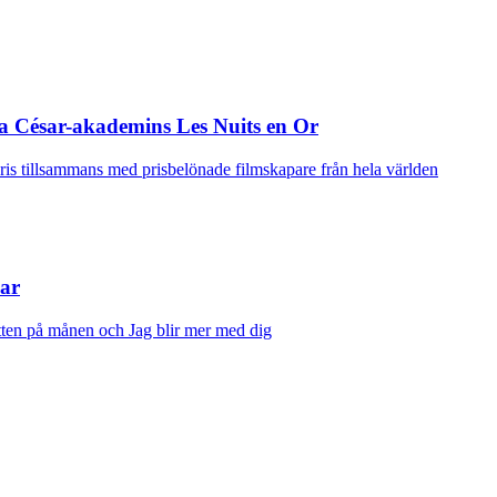
ska César-akademins Les Nuits en Or
s tillsammans med prisbelönade filmskapare från hela världen
mar
tten på månen och Jag blir mer med dig