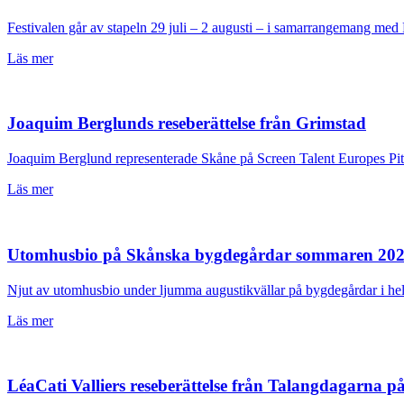
Festivalen går av stapeln 29 juli – 2 augusti – i samarrangemang med
Läs mer
Joaquim Berglunds reseberättelse från Grimstad
Joaquim Berglund representerade Skåne på Screen Talent Europes Pi
Läs mer
Utomhusbio på Skånska bygdegårdar sommaren 20
Njut av utomhusbio under ljumma augustikvällar på bygdegårdar i he
Läs mer
LéaCati Valliers reseberättelse från Talangdagarna p