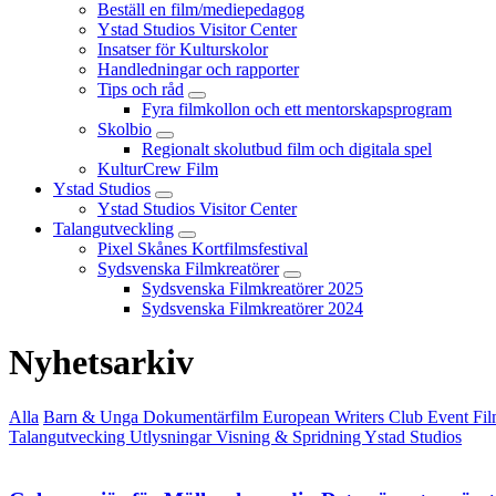
Beställ en film/mediepedagog
Ystad Studios Visitor Center
Insatser för Kulturskolor
Handledningar och rapporter
Tips och råd
Fyra filmkollon och ett mentorskapsprogram
Skolbio
Regionalt skolutbud film och digitala spel
KulturCrew Film
Ystad Studios
Ystad Studios Visitor Center
Talangutveckling
Pixel Skånes Kortfilmsfestival
Sydsvenska Filmkreatörer
Sydsvenska Filmkreatörer 2025
Sydsvenska Filmkreatörer 2024
Nyhetsarkiv
Alla
Barn & Unga
Dokumentärfilm
European Writers Club
Event
Fil
Talangutvecking
Utlysningar
Visning & Spridning
Ystad Studios