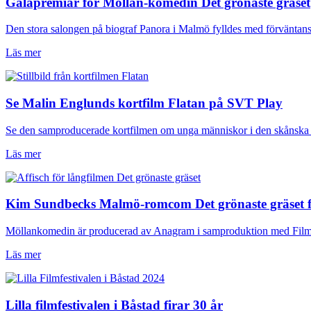
Galapremiär för Möllan-komedin Det grönaste gräset
Den stora salongen på biograf Panora i Malmö fylldes med förväntansf
Läs mer
Se Malin Englunds kortfilm Flatan på SVT Play
Se den samproducerade kortfilmen om unga människor i den skånska
Läs mer
Kim Sundbecks Malmö-romcom Det grönaste gräset få
Möllankomedin är producerad av Anagram i samproduktion med Film
Läs mer
Lilla filmfestivalen i Båstad firar 30 år