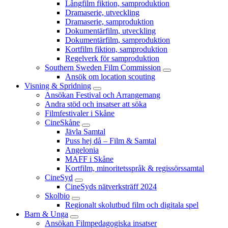
Långfilm fiktion, samproduktion
Dramaserie, utveckling
Dramaserie, samproduktion
Dokumentärfilm, utveckling
Dokumentärfilm, samproduktion
Kortfilm fiktion, samproduktion
Regelverk för samproduktion
Southern Sweden Film Commission
Ansök om location scouting
Visning & Spridning
Ansökan Festival och Arrangemang
Andra stöd och insatser att söka
Filmfestivaler i Skåne
CineSkåne
Jävla Samtal
Puss hej då – Film & Samtal
Angelonia
MAFF i Skåne
Kortfilm, minoritetsspråk & regissörssamtal
CineSyd
CineSyds nätverksträff 2024
Skolbio
Regionalt skolutbud film och digitala spel
Barn & Unga
Ansökan Filmpedagogiska insatser