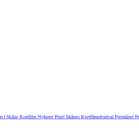
m i Skåne
Kortfilm
Nyheter
Pixel Skånes Kortfilmsfestival
Premiärer
P