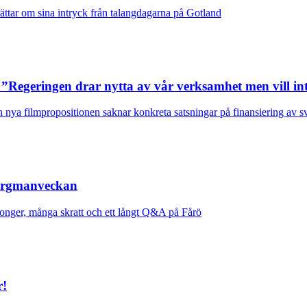
ttar om sina intryck från talangdagarna på Gotland
”Regeringen drar nytta av vår verksamhet men vill inte
 nya filmpropositionen saknar konkreta satsningar på finansiering av s
Bergmanveckan
onger, många skratt och ett långt Q&A på Fårö
r!