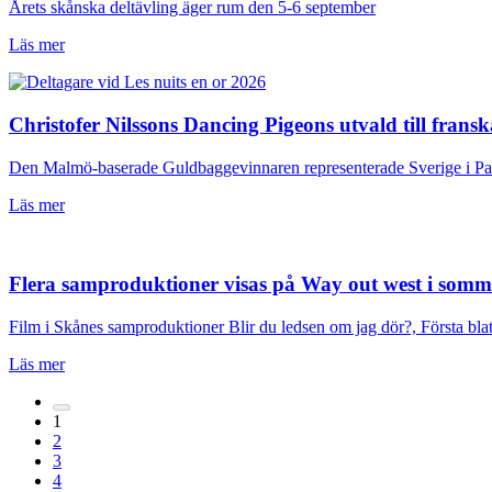
Årets skånska deltävling äger rum den 5-6 september
Läs mer
Christofer Nilssons Dancing Pigeons utvald till fran
Den Malmö-baserade Guldbaggevinnaren representerade Sverige i Pari
Läs mer
Flera samproduktioner visas på Way out west i som
Film i Skånes samproduktioner Blir du ledsen om jag dör?, Första bla
Läs mer
1
2
3
4