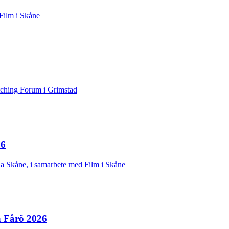
 Film i Skåne
tching Forum i Grimstad
26
la Skåne, i samarbete med Film i Skåne
å Fårö 2026