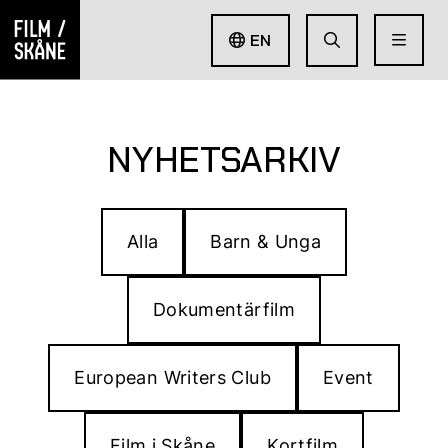
EN
NYHETSARKIV
Alla
Barn & Unga
Dokumentärfilm
European Writers Club
Event
Film i Skåne
Kortfilm