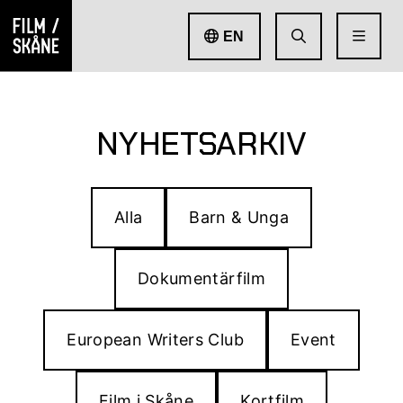
EN
NYHETSARKIV
Alla
Barn & Unga
Dokumentärfilm
European Writers Club
Event
Film i Skåne
Kortfilm